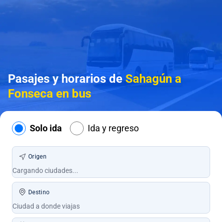
Pasajes y horarios de
Sahagún a
Fonseca en bus
Solo ida
Ida y regreso
Origen
Destino