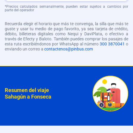
*Precios calculados semanalmente, pueden estar sujetos a cambios por
parte del operador
Recuerda elegir el horario que más te convenga, la silla que más te
guste y usar tu medio de pago favorito, ya sea tarjeta de crédito,
débito, billeteras digitales como Nequi y DaviPlata, o efectivo a
través de Efecty y Baloto. También puedes comprar los pasajes de
esta ruta escribiéndonos por WhatsApp al número
300 3870041
o
enviando un correo a
contactenos@pinbus.com
Resumen del viaje
Sahagún a Fonseca