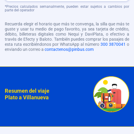
*Precios calculados semanalmente, pueden estar sujetos a cambios por
parte del operador
Recuerda elegir el horario que más te convenga, la silla que más te
guste y usar tu medio de pago favorito, ya sea tarjeta de crédito,
débito, billeteras digitales como Nequi y DaviPlata, o efectivo a
través de Efecty y Baloto. También puedes comprar los pasajes de
esta ruta escribiéndonos por WhatsApp al número
300 3870041
o
enviando un correo a
contactenos@pinbus.com
Resumen del viaje
Plato a Villanueva