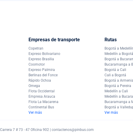
Empresas de transporte
Rutas
Copetran
Bogotá a Medellí
Expreso Bolivariano
Medellín a Bogot
Expreso Brasilia
Bogotá a Bucar
Coomotor
Bucaramanga a 
Expreso Palmira
Bogotá a Cali
Berlinas del Fonce
Cali a Bogotá
Rápido Ochoa
Bogotá a Armeni
Omega
Bogotá a Pereira
Flota Occidental
Medellín a Cali
Empresa Arauca
Medellín a Buca
Flota La Macarena
Bucaramanga a M
Continental Bus
Bogotá a Valledu
Ver más
Ver más
arrera 7 # 73 - 47 Oficina 902 |
contactenos@pinbus.com