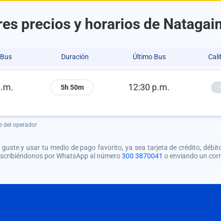
es precios y horarios de Nataga
 Bus
Duración
Último Bus
Cali
a.m.
12:30 p.m.
5h 50m
e del operador
guste y usar tu medio de pago favorito, ya sea tarjeta de crédito, débito
 escribiéndonos por WhatsApp al número
300 3870041
o enviando un cor