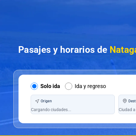
Pasajes y horarios de
Natag
Solo ida
Ida y regreso
Origen
Dest