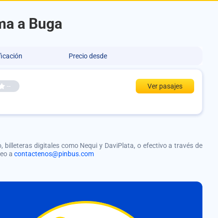
ima a Buga
ficación
Precio desde
--
Ver pasajes
, billeteras digitales como Nequi y DaviPlata, o efectivo a través de
reo a
contactenos@pinbus.com