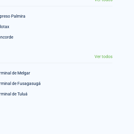
preso Palmira
lotax
ncorde
Ver todos
rminal de Melgar
rminal de Fusagasugá
rminal de Tuluá