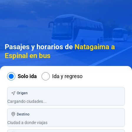
Pasajes y horarios de
Natagaima a
Espinal en bus
Solo ida
Ida y regreso
Origen
Destino