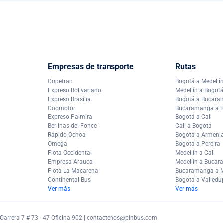
Empresas de transporte
Rutas
Copetran
Bogotá a Medellí
Expreso Bolivariano
Medellín a Bogot
Expreso Brasilia
Bogotá a Bucar
Coomotor
Bucaramanga a 
Expreso Palmira
Bogotá a Cali
Berlinas del Fonce
Cali a Bogotá
Rápido Ochoa
Bogotá a Armeni
Omega
Bogotá a Pereira
Flota Occidental
Medellín a Cali
Empresa Arauca
Medellín a Buca
Flota La Macarena
Bucaramanga a M
Continental Bus
Bogotá a Valledu
Ver más
Ver más
arrera 7 # 73 - 47 Oficina 902 |
contactenos@pinbus.com