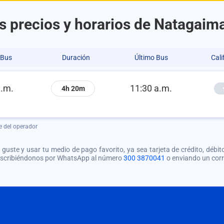
s precios y horarios de Natagaima
 Bus
Duración
Último Bus
Cali
a.m.
11:30 a.m.
4h 20m
e del operador
guste y usar tu medio de pago favorito, ya sea tarjeta de crédito, débito
 escribiéndonos por WhatsApp al número
300 3870041
o enviando un cor