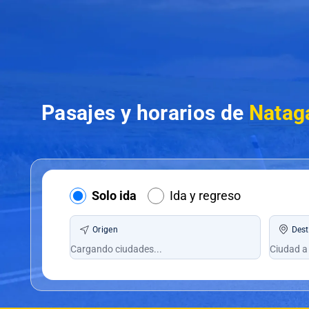
Pasajes y horarios de
Natag
Solo ida
Ida y regreso
Origen
Dest