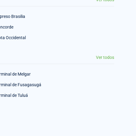
preso Brasilia
ncorde
ota Occidental
Ver todos
rminal de Melgar
rminal de Fusagasugá
rminal de Tuluá