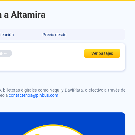
 a Altamira
ficación
Precio desde
--
Ver pasajes
, billeteras digitales como Nequi y DaviPlata, o efectivo a través de
reo a
contactenos@pinbus.com