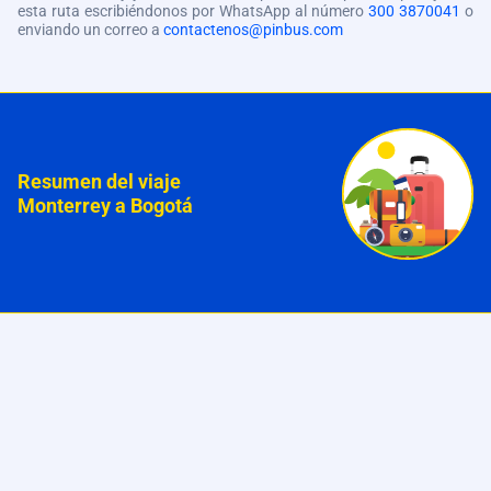
esta ruta escribiéndonos por WhatsApp al número
300 3870041
o
enviando un correo a
contactenos@pinbus.com
Resumen del viaje
Monterrey a Bogotá