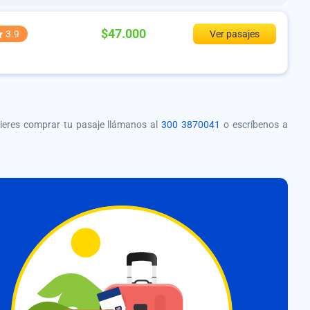
$47.000
3.9
Ver pasajes
quieres comprar tu pasaje llámanos al
300 3870041
o escríbenos a