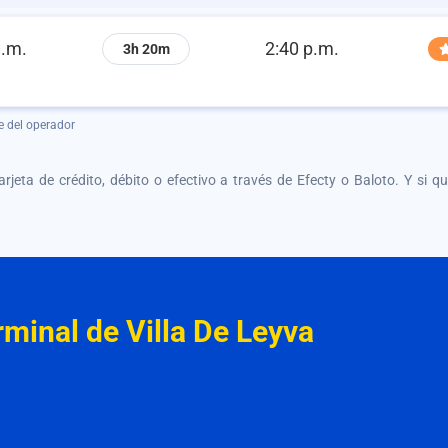
a.m.
2:40 p.m.
3h 20m
e del operador
tarjeta de crédito, débito o efectivo a través de Efecty o Baloto. Y si 
minal de Villa De Leyva