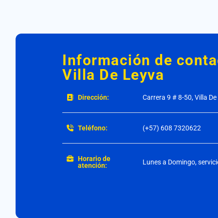
Información de cont
Villa De Leyva
Dirección:
Carrera 9 # 8-50, Villa D
Teléfono:
(+57) 608 7320622
Horario de
Lunes a Domingo, servici
atención: