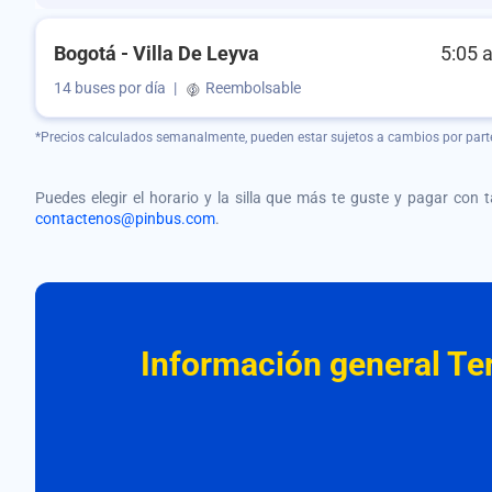
Bogotá - Villa De Leyva
5:05 
14 buses por día
|
Reembolsable
*Precios calculados semanalmente, pueden estar sujetos a cambios por part
Puedes elegir el horario y la silla que más te guste y pagar con 
contactenos@pinbus.com
.
Información general Ter