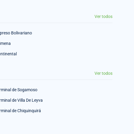
Ver todos
preso Bolivariano
imena
ntinental
Ver todos
rminal de Sogamoso
rminal de Villa De Leyva
rminal de Chiquinquirá