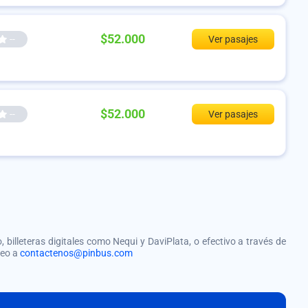
$52.000
--
Ver pasajes
$52.000
--
Ver pasajes
, billeteras digitales como Nequi y DaviPlata, o efectivo a través de
reo a
contactenos@pinbus.com