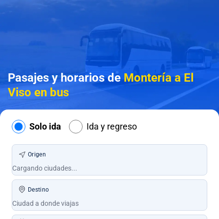
Pasajes y horarios de
Montería a El
Viso en bus
Solo ida
Ida y regreso
Origen
Destino