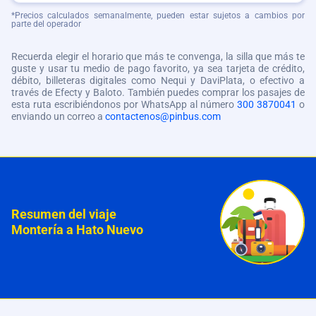
*Precios calculados semanalmente, pueden estar sujetos a cambios por
parte del operador
Recuerda elegir el horario que más te convenga, la silla que más te
guste y usar tu medio de pago favorito, ya sea tarjeta de crédito,
débito, billeteras digitales como Nequi y DaviPlata, o efectivo a
través de Efecty y Baloto. También puedes comprar los pasajes de
esta ruta escribiéndonos por WhatsApp al número
300 3870041
o
enviando un correo a
contactenos@pinbus.com
Resumen del viaje
Montería a Hato Nuevo