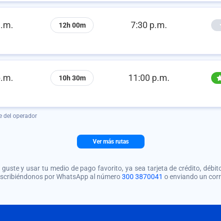
a.m.
7:30 p.m.
12h 00m
p.m.
11:00 p.m.
10h 30m
e del operador
Ver más rutas
guste y usar tu medio de pago favorito, ya sea tarjeta de crédito, débito
 escribiéndonos por WhatsApp al número
300 3870041
o enviando un cor