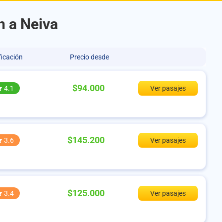
n a Neiva
ficación
Precio desde
$94.000
4.1
Ver pasajes
$145.200
3.6
Ver pasajes
$125.000
3.4
Ver pasajes