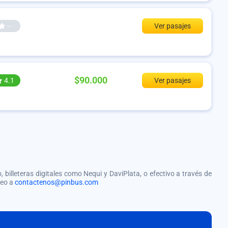
--
Ver pasajes
$90.000
4.1
Ver pasajes
, billeteras digitales como Nequi y DaviPlata, o efectivo a través de
reo a
contactenos@pinbus.com