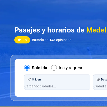
Pasajes y horarios de
Medell
3.8
Basado en 143 opiniones
Solo ida
Ida y regreso
Origen
Dest