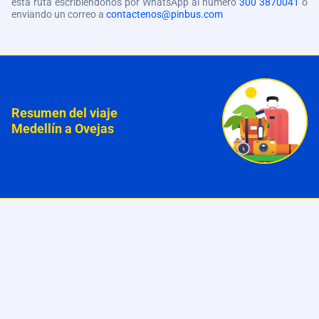
esta ruta escribiéndonos por WhatsApp al número
300 3870041
o
enviando un correo a
contactenos@pinbus.com
Resumen del viaje
Medellín a Ovejas