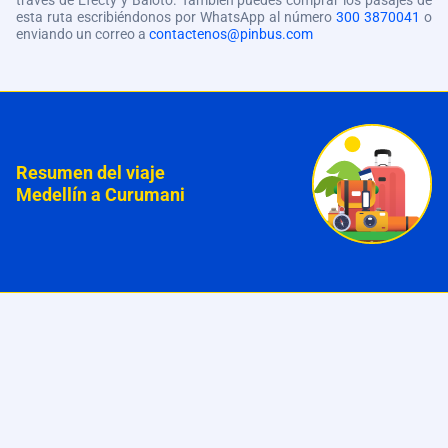
través de Efecty y Baloto. También puedes comprar los pasajes de
esta ruta escribiéndonos por WhatsApp al número
300 3870041
o
enviando un correo a
contactenos@pinbus.com
Resumen del viaje
Medellín a Curumani