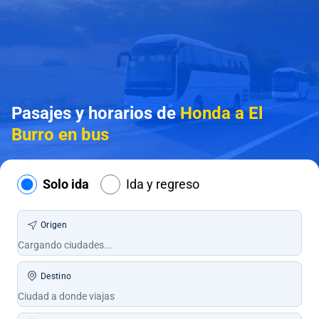
Pasajes y horarios de
Honda a El
Burro en bus
Solo ida
Ida y regreso
Origen
Destino