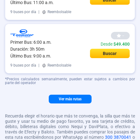
Último Bus: 11:00 a.m.
9 buses por día
|
Reembolsable
--
Primer Bus: 6:00 a.m.
Desde
$49.400
Duración: 3h 50m
Buscar
Último Bus: 9:00 a.m.
9 buses por día
|
Reembolsable
*Precios calculados semanalmente, pueden estar sujetos a cambios por
parte del operador
Ver más rutas
Recuerda elegir el horario que más te convenga, la silla que más te
guste y usar tu medio de pago favorito, ya sea tarjeta de crédito,
débito, billeteras digitales como Nequi y DaviPlata, o efectivo a
través de Efecty y Baloto. También puedes comprar los pasajes de
esta ruta escribiéndonos por WhatsApp al número
300 3870041
o