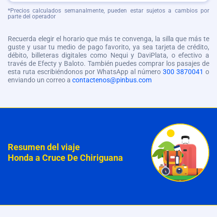
*Precios calculados semanalmente, pueden estar sujetos a cambios por
parte del operador
Recuerda elegir el horario que más te convenga, la silla que más te
guste y usar tu medio de pago favorito, ya sea tarjeta de crédito,
débito, billeteras digitales como Nequi y DaviPlata, o efectivo a
través de Efecty y Baloto. También puedes comprar los pasajes de
esta ruta escribiéndonos por WhatsApp al número
300 3870041
o
enviando un correo a
contactenos@pinbus.com
Resumen del viaje
Honda a Cruce De Chiriguana