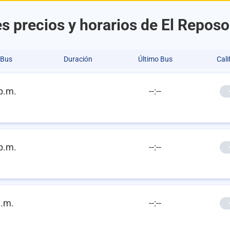
s precios y horarios de El Reposo
 Bus
Duración
Último Bus
Cali
p.m.
--:--
p.m.
--:--
a.m.
--:--