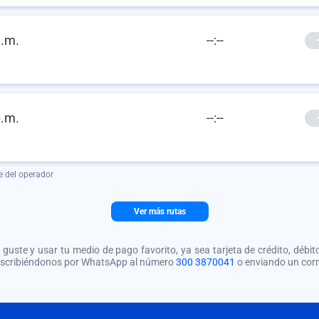
a.m.
--:--
p.m.
--:--
e del operador
Ver más rutas
guste y usar tu medio de pago favorito, ya sea tarjeta de crédito, débito
 escribiéndonos por WhatsApp al número
300 3870041
o enviando un cor