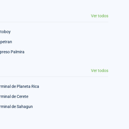
Ver todos
toboy
petran
preso Palmira
Ver todos
rminal de Planeta Rica
rminal de Cerete
rminal de Sahagun