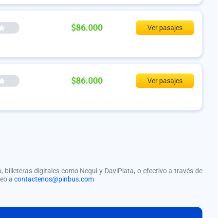
$86.000
--
Ver pasajes
$86.000
--
Ver pasajes
, billeteras digitales como Nequi y DaviPlata, o efectivo a través de
reo a
contactenos@pinbus.com