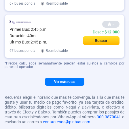
67 buses por día
|
Reembolsable
--
Primer Bus: 2:45 p.m.
Desde
$12.000
Duración: 40m
Buscar
Último Bus: 2:45 p.m.
67 buses por día
|
Reembolsable
*Precios calculados semanalmente, pueden estar sujetos a cambios por
parte del operador
Ver más rutas
Recuerda elegir el horario que más te convenga, la silla que más te
guste y usar tu medio de pago favorito, ya sea tarjeta de crédito,
débito, billeteras digitales como Nequi y DaviPlata, o efectivo a
través de Efecty y Baloto. También puedes comprar los pasajes de
esta ruta escribiéndonos por WhatsApp al número
300 3870041
o
enviando un correo a
contactenos@pinbus.com