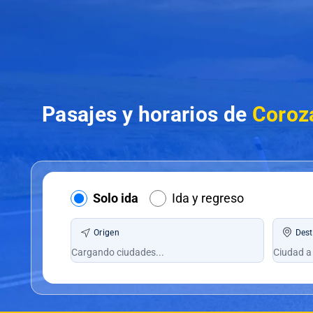
Pasajes y horarios de
Coroza
Solo ida
Ida y regreso
Origen
Dest