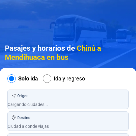
Pasajes y horarios de
Chinú a
Mendihuaca en bus
Solo ida
Ida y regreso
Origen
Destino