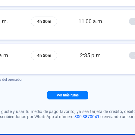
a.m.
11:00 a.m.
4h 30m
a.m.
2:35 p.m.
4h 50m
e del operador
Ver más rutas
guste y usar tu medio de pago favorito, ya sea tarjeta de crédito, débito
 escribiéndonos por WhatsApp al número
300 3870041
o enviando un cor