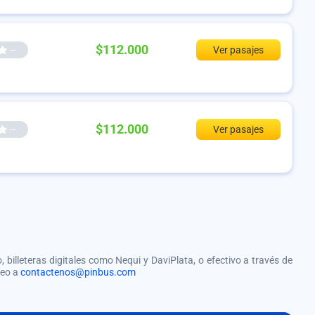
$112.000
--
Ver pasajes
$112.000
--
Ver pasajes
, billeteras digitales como Nequi y DaviPlata, o efectivo a través de
reo a
contactenos@pinbus.com