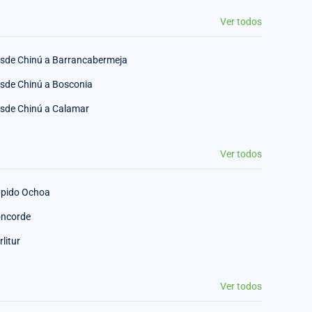
Ver todos
sde Chinú a Barrancabermeja
sde Chinú a Bosconia
sde Chinú a Calamar
Ver todos
pido Ochoa
ncorde
rlitur
Ver todos