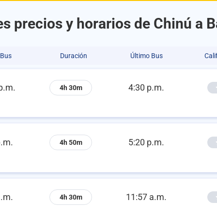
s precios y horarios de Chinú a B
 Bus
Duración
Último Bus
Cali
p.m.
4:30 p.m.
4h 30m
p.m.
5:20 p.m.
4h 50m
a.m.
11:57 a.m.
4h 30m