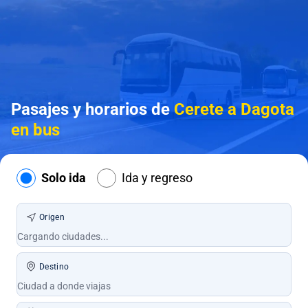
Pasajes y horarios de
Cerete a Dagota
en bus
Solo ida
Ida y regreso
Origen
Destino