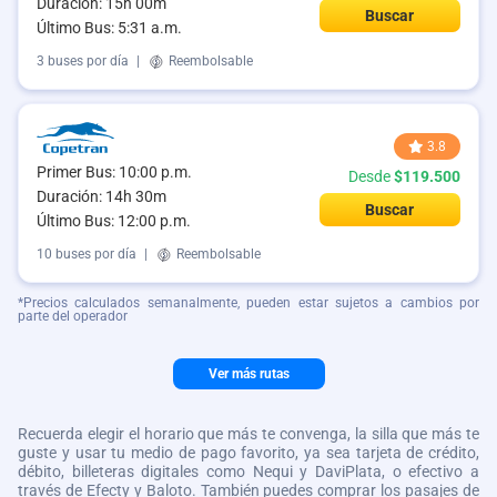
Duración: 15h 00m
Buscar
Último Bus: 5:31 a.m.
3 buses por día
|
Reembolsable
3.8
Primer Bus: 10:00 p.m.
Desde
$119.500
Duración: 14h 30m
Buscar
Último Bus: 12:00 p.m.
10 buses por día
|
Reembolsable
*Precios calculados semanalmente, pueden estar sujetos a cambios por
parte del operador
Ver más rutas
Recuerda elegir el horario que más te convenga, la silla que más te
guste y usar tu medio de pago favorito, ya sea tarjeta de crédito,
débito, billeteras digitales como Nequi y DaviPlata, o efectivo a
través de Efecty y Baloto. También puedes comprar los pasajes de