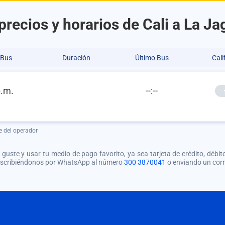
recios y horarios de Cali a La Ja
 Bus
Duración
Último Bus
Cali
p.m.
--:--
e del operador
guste y usar tu medio de pago favorito, ya sea tarjeta de crédito, débito
 escribiéndonos por WhatsApp al número
300 3870041
o enviando un cor