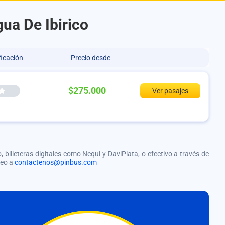
gua De Ibirico
ficación
Precio desde
$275.000
--
Ver pasajes
, billeteras digitales como Nequi y DaviPlata, o efectivo a través de
reo a
contactenos@pinbus.com