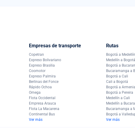
Empresas de transporte
Rutas
Copetran
Bogotá a Medellí
Expreso Bolivariano
Medellín a Bogot
Expreso Brasilia
Bogotá a Bucar
Coomotor
Bucaramanga a 
Expreso Palmira
Bogotá a Cali
Berlinas del Fonce
Cali a Bogotá
Rápido Ochoa
Bogotá a Armeni
Omega
Bogotá a Pereira
Flota Occidental
Medellín a Cali
Empresa Arauca
Medellín a Buca
Flota La Macarena
Bucaramanga a M
Continental Bus
Bogotá a Valledu
Ver más
Ver más