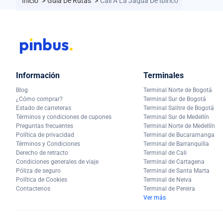
Inicio
>
Guía De Rutas
>
Cali A La Jagua De Ibirico
Información
Terminales
Blog
Terminal Norte de Bogotá
¿Cómo comprar?
Terminal Sur de Bogotá
Estado de carreteras
Terminal Salitre de Bogotá
Términos y condiciones de cupones
Terminal Sur de Medellín
Preguntas frecuentes
Terminal Norte de Medellín
Política de privacidad
Terminal de Bucaramanga
Términos y Condiciones
Terminal de Barranquilla
Derecho de retracto
Terminal de Cali
Condiciones generales de viaje
Terminal de Cartagena
Póliza de seguro
Terminal de Santa Marta
Política de Cookies
Terminal de Neiva
Contactenos
Terminal de Pereira
Ver más