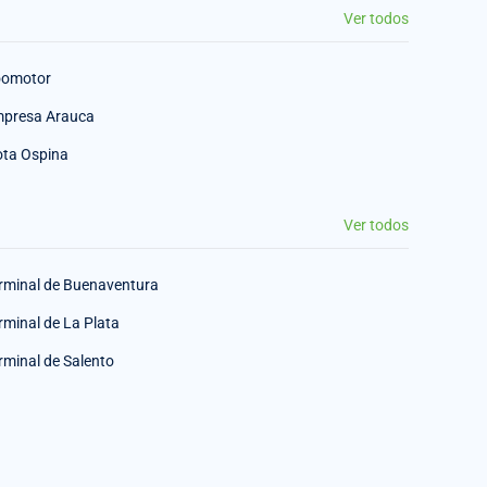
Ver todos
omotor
presa Arauca
ota Ospina
Ver todos
rminal de Buenaventura
rminal de La Plata
rminal de Salento