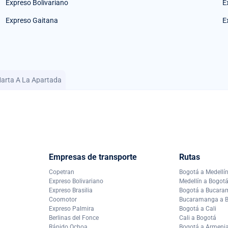
Expreso Bolivariano
E
Expreso Gaitana
E
Marta A La Apartada
Empresas de transporte
Rutas
Copetran
Bogotá a Medellí
Expreso Bolivariano
Medellín a Bogot
Expreso Brasilia
Bogotá a Bucar
Coomotor
Bucaramanga a 
Expreso Palmira
Bogotá a Cali
Berlinas del Fonce
Cali a Bogotá
Rápido Ochoa
Bogotá a Armeni