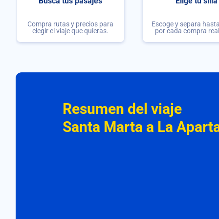
Busca tus pasajes
Elige tu silla
Compra rutas y precios para
Escoge y separa hasta 
elegir el viaje que quieras.
por cada compra rea
Resumen del viaje
Santa Marta a La Apart