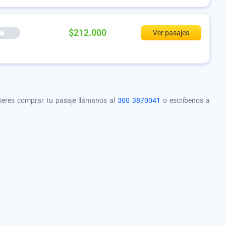
$212.000
--
Ver pasajes
quieres comprar tu pasaje llámanos al
300 3870041
o escríbenos a