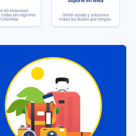
Soporte en línea
on 60 empresas
r todas las regiones
Obtén ayuda y soluciona
 Colombia.
todas las dudas que tengas.