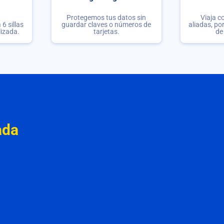
Protegemos tus datos sin
Viaja c
6 sillas
guardar claves o números de
aliadas, po
lizada.
tarjetas.
de
ada