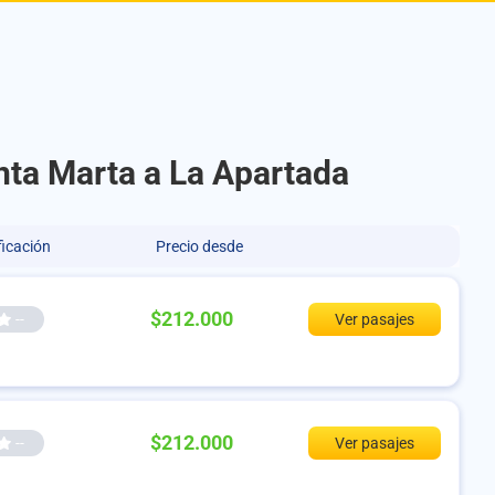
anta Marta a La Apartada
ficación
Precio desde
$212.000
--
Ver pasajes
$212.000
--
Ver pasajes