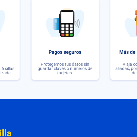
Pagos seguros
Más de 
Protegemos tus datos sin
Viaja c
6 sillas
guardar claves o números de
aliadas, po
lizada.
tarjetas.
de
lla