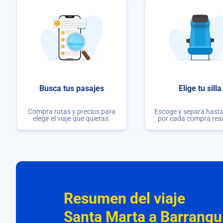
Busca tus pasajes
Elige tu silla
Compra rutas y precios para
Escoge y separa hasta 
elegir el viaje que quieras.
por cada compra rea
Resumen del viaje
Santa Marta a Barranqui