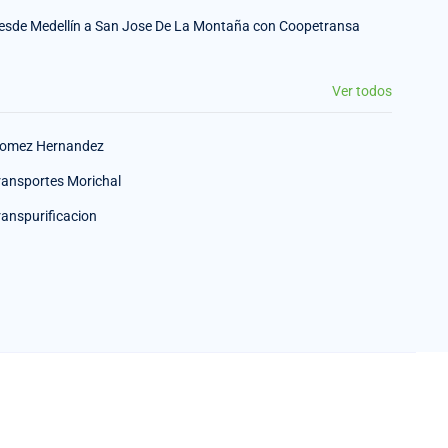
esde Medellín a San Jose De La Montaña con Coopetransa
Ver todos
omez Hernandez
ransportes Morichal
ranspurificacion