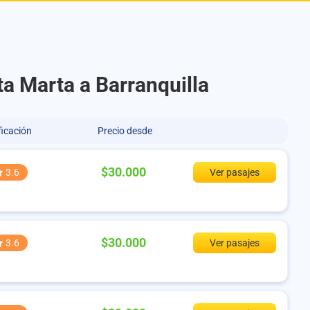
a Marta a Barranquilla
ficación
Precio desde
$30.000
3.6
Ver pasajes
$30.000
3.6
Ver pasajes