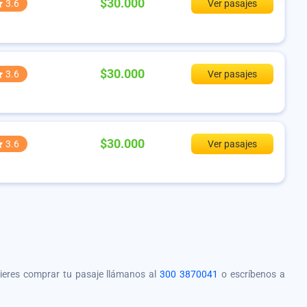
$30.000
3.6
Ver pasajes
$30.000
3.6
Ver pasajes
$30.000
3.6
Ver pasajes
quieres comprar tu pasaje llámanos al
300 3870041
o escríbenos a