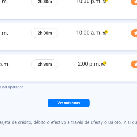
10:30 p.m.
p.m.
2h 30m
10:00 a.m.
a.m.
2h 30m
2:00 p.m.
p.m.
2h 30m
e del operador
Ver más rutas
tarjeta de crédito, débito o efectivo a través de Efecty o Baloto. Y si 