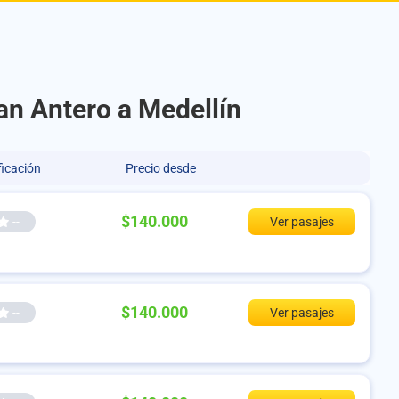
an Antero a Medellín
ficación
Precio desde
$140.000
--
Ver pasajes
$140.000
--
Ver pasajes