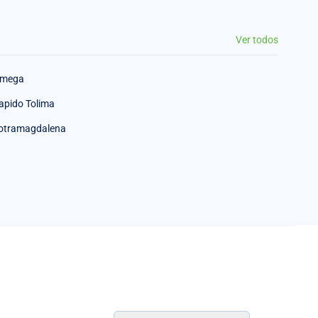
Ver todos
mega
apido Tolima
otramagdalena