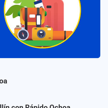
hoa
llín con Rápido Ochoa