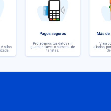
Pagos seguros
Más de 
Protegemos tus datos sin
Viaja c
6 sillas
guardar claves o números de
aliadas, po
lizada.
tarjetas.
de