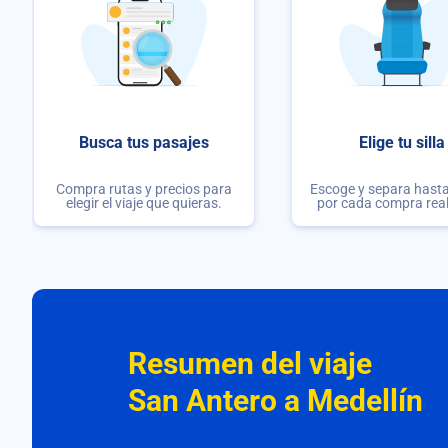
Busca tus pasajes
Elige tu silla
Compra rutas y precios para
Escoge y separa hasta 
elegir el viaje que quieras.
por cada compra rea
Resumen del viaje
San Antero a Medellín