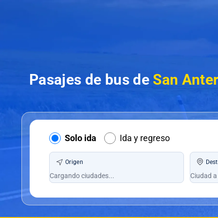
Pasajes de bus de
San Ante
Solo ida
Ida y regreso
Origen
Dest