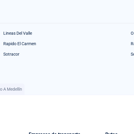
Lineas Del Valle
O
Rapido El Carmen
R
Sotracor
S
o A Medellín