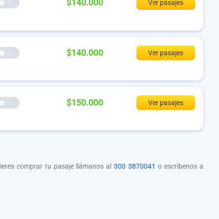
$140.000
--
Ver pasajes
$140.000
--
Ver pasajes
$150.000
--
Ver pasajes
quieres comprar tu pasaje llámanos al
300 3870041
o escríbenos a