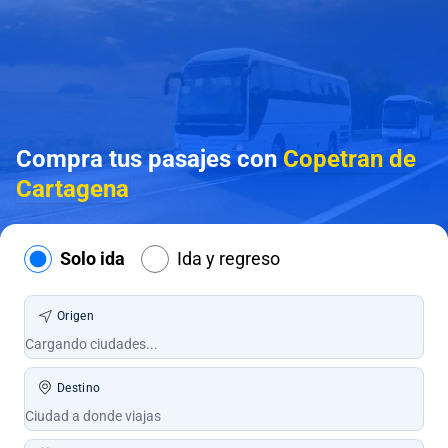
Compra tus pasajes con
Copetran de
Cartagena
Solo ida
Ida y regreso
Origen
Destino