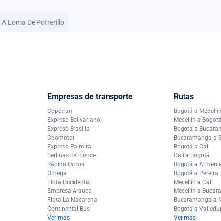
n A Loma De Potrerillo
Empresas de transporte
Rutas
Copetran
Bogotá a Medellí
Expreso Bolivariano
Medellín a Bogot
Expreso Brasilia
Bogotá a Bucar
Coomotor
Bucaramanga a 
Expreso Palmira
Bogotá a Cali
Berlinas del Fonce
Cali a Bogotá
Rápido Ochoa
Bogotá a Armeni
Omega
Bogotá a Pereira
Flota Occidental
Medellín a Cali
Empresa Arauca
Medellín a Buca
Flota La Macarena
Bucaramanga a M
Continental Bus
Bogotá a Valledu
Ver más
Ver más