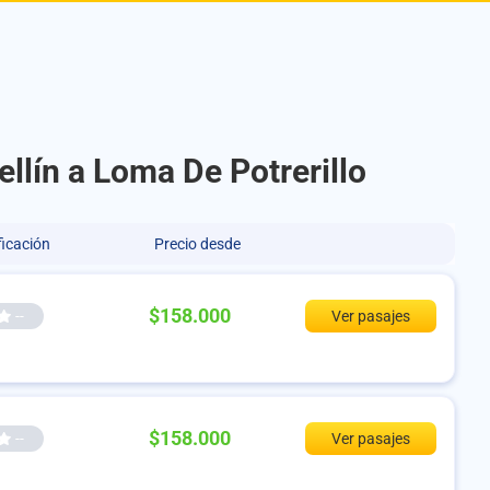
llín a Loma De Potrerillo
ficación
Precio desde
$158.000
--
Ver pasajes
$158.000
--
Ver pasajes