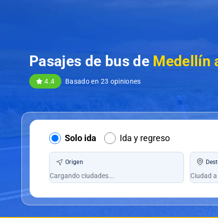
Pasajes de bus de
Medellín 
4.4
Basado en 23 opiniones
Solo ida
Ida y regreso
Origen
Dest