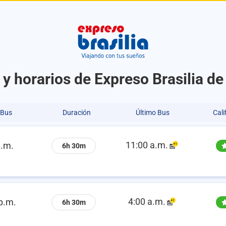
y horarios de Expreso Brasilia d
 Bus
Duración
Último Bus
Cali
11:00 a.m.
a.m.
6h 30m
4:00 a.m.
p.m.
6h 30m