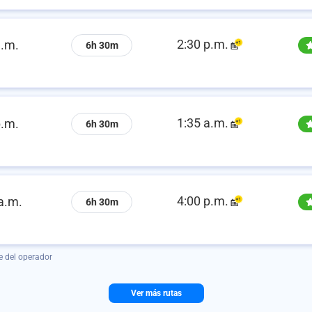
2:30 p.m.
a.m.
6h 30m
1:35 a.m.
p.m.
6h 30m
4:00 p.m.
a.m.
6h 30m
e del operador
Ver más rutas