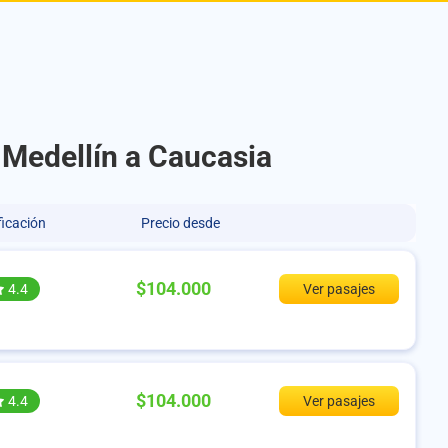
e Medellín a Caucasia
ficación
Precio desde
$104.000
4.4
Ver pasajes
$104.000
4.4
Ver pasajes