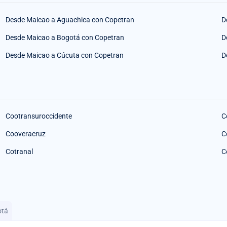
Desde Maicao a Aguachica con Copetran
D
Desde Maicao a Bogotá con Copetran
D
Desde Maicao a Cúcuta con Copetran
D
Cootransuroccidente
C
Cooveracruz
C
Cotranal
C
otá