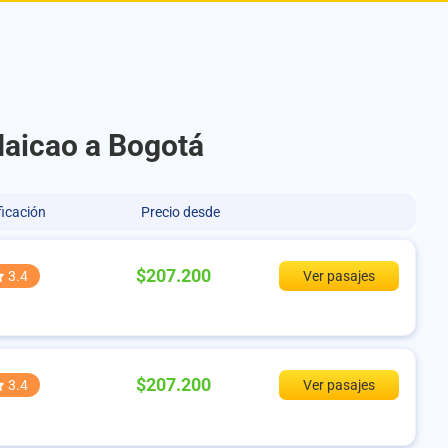
Maicao a Bogotá
ficación
Precio desde
$207.200
3.4
Ver pasajes
$207.200
3.4
Ver pasajes