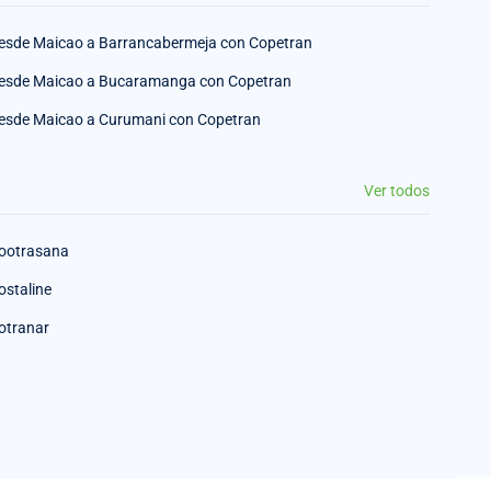
esde Maicao a Barrancabermeja con Copetran
esde Maicao a Bucaramanga con Copetran
esde Maicao a Curumani con Copetran
Ver todos
ootrasana
ostaline
otranar