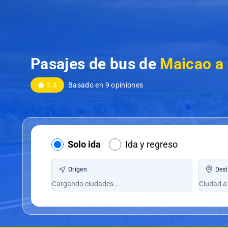
Pasajes de bus de
Maicao a
3.4
Basado en 9 opiniones
Solo ida
Ida y regreso
Origen
Dest