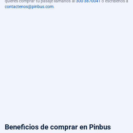
quieres comprar tu pasaje llámanos al
300 3870041
o escríbenos a
contactenos@pinbus.com
.
Beneficios de comprar
en Pinbus