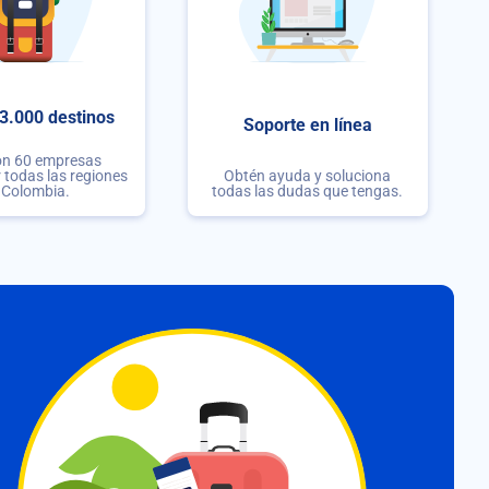
3.000 destinos
Soporte en línea
on 60 empresas
r todas las regiones
Obtén ayuda y soluciona
 Colombia.
todas las dudas que tengas.