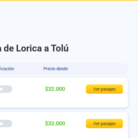
 de Lorica a Tolú
ficación
Precio desde
$32.000
--
Ver pasajes
$32.000
--
Ver pasajes