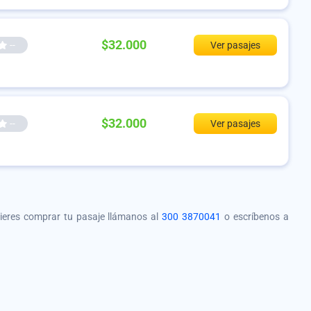
$32.000
--
Ver pasajes
$32.000
--
Ver pasajes
quieres comprar tu pasaje llámanos al
300 3870041
o escríbenos a