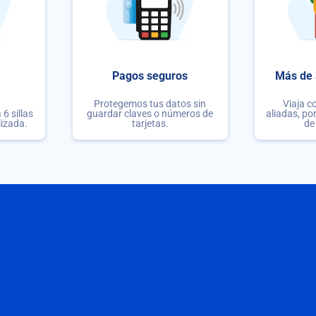
Pagos seguros
Más de 
Protegemos tus datos sin
Viaja c
6 sillas
guardar claves o números de
aliadas, po
lizada.
tarjetas.
de