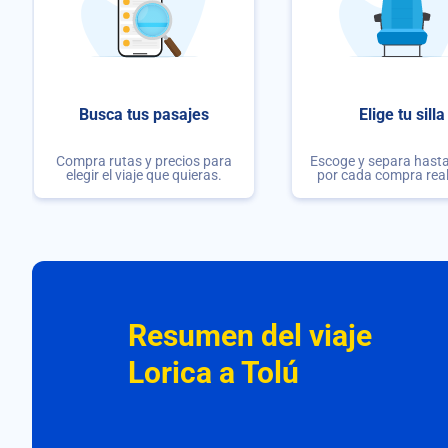
Busca tus pasajes
Elige tu silla
Compra rutas y precios para
Escoge y separa hasta 
elegir el viaje que quieras.
por cada compra rea
Resumen del viaje
Lorica a Tolú