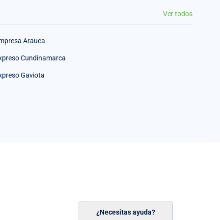
Ver todos
mpresa Arauca
xpreso Cundinamarca
xpreso Gaviota
¿Necesitas ayuda?