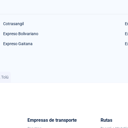
Cotrasangil
E
Expreso Bolivariano
E
Expreso Gaitana
E
 Tolú
Empresas de transporte
Rutas