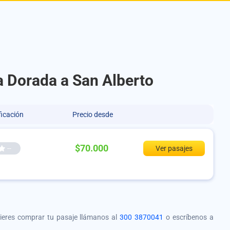
La Dorada a San Alberto
ficación
Precio desde
$70.000
--
Ver pasajes
quieres comprar tu pasaje llámanos al
300 3870041
o escríbenos a