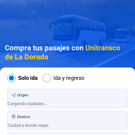
Compra tus pasajes con
Unitransco
de La Dorada
Solo ida
Ida y regreso
Origen
Destino