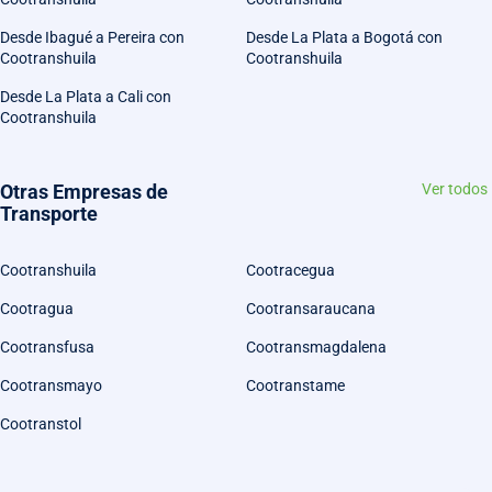
Desde Ibagué a Pereira con
Desde La Plata a Bogotá con
Cootranshuila
Cootranshuila
Desde La Plata a Cali con
Cootranshuila
Otras Empresas de
Ver todos
Transporte
Cootranshuila
Cootracegua
Cootragua
Cootransaraucana
Cootransfusa
Cootransmagdalena
Cootransmayo
Cootranstame
Cootranstol