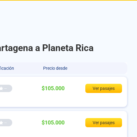
artagena a Planeta Rica
ficación
Precio desde
$105.000
--
Ver pasajes
$105.000
--
Ver pasajes