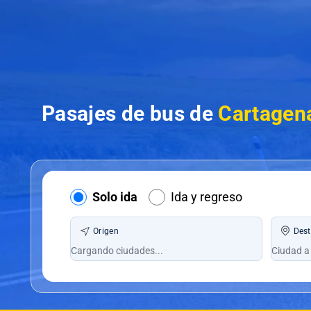
Pasajes de bus de
Cartagena
Solo ida
Ida y regreso
Origen
Dest