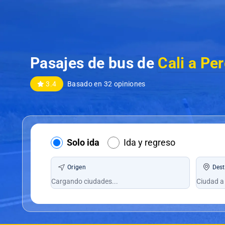
Pasajes de bus de
Cali a Pe
3.4
Basado en 32 opiniones
Solo ida
Ida y regreso
Origen
Dest