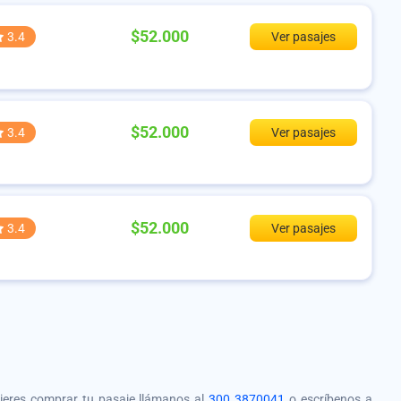
$52.000
3.4
Ver pasajes
$52.000
3.4
Ver pasajes
$52.000
3.4
Ver pasajes
quieres comprar tu pasaje llámanos al
300 3870041
o escríbenos a