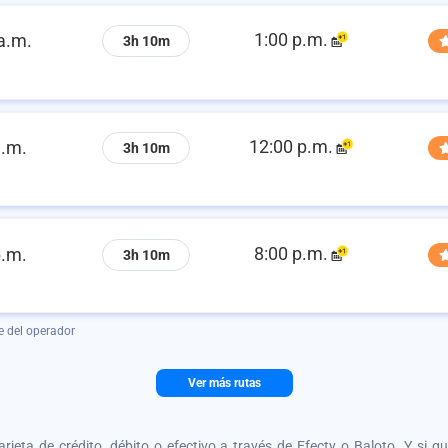
1:00 p.m.
a.m.
3h 10m
12:00 p.m.
a.m.
3h 10m
8:00 p.m.
p.m.
3h 10m
e del operador
Ver más rutas
tarjeta de crédito, débito o efectivo a través de Efecty o Baloto. Y si 