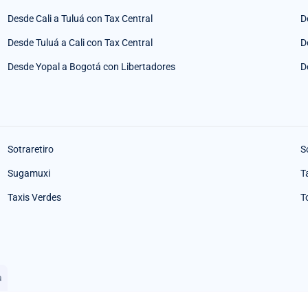
Desde Cali a Tuluá con Tax Central
D
Desde Tuluá a Cali con Tax Central
D
Desde Yopal a Bogotá con Libertadores
D
Sotraretiro
S
Sugamuxi
T
Taxis Verdes
T
a