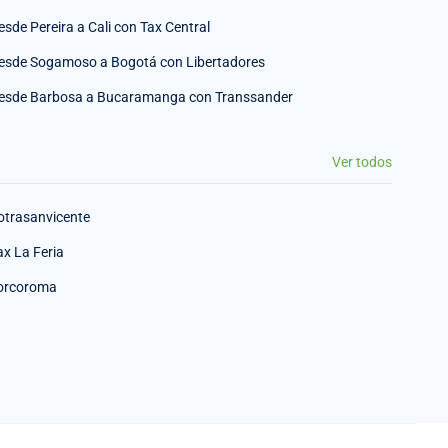
esde Pereira a Cali con Tax Central
esde Sogamoso a Bogotá con Libertadores
esde Barbosa a Bucaramanga con Transsander
Ver todos
otrasanvicente
ax La Feria
orcoroma