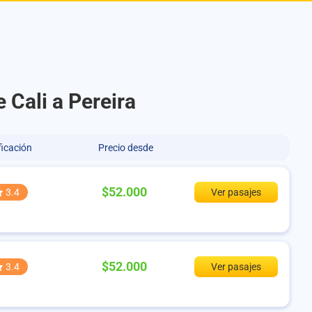
 Cali a Pereira
ficación
Precio desde
$52.000
3.4
Ver pasajes
$52.000
3.4
Ver pasajes