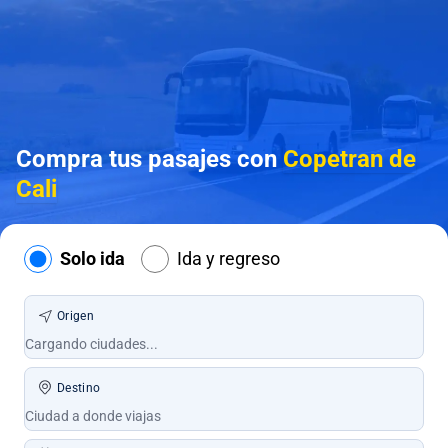
Compra tus pasajes con
Copetran de
Cali
Solo ida
Ida y regreso
Origen
Destino