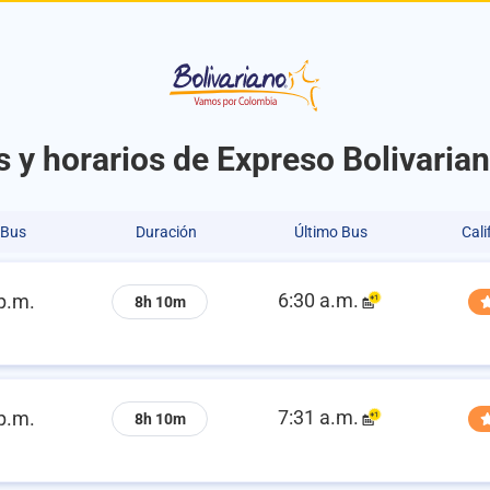
 y horarios de Expreso Bolivarian
 Bus
Duración
Último Bus
Cali
6:30 a.m.
p.m.
8h 10m
7:31 a.m.
p.m.
8h 10m