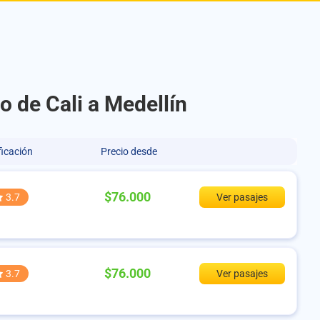
o de Cali a Medellín
ficación
Precio desde
$76.000
3.7
Ver pasajes
$76.000
3.7
Ver pasajes