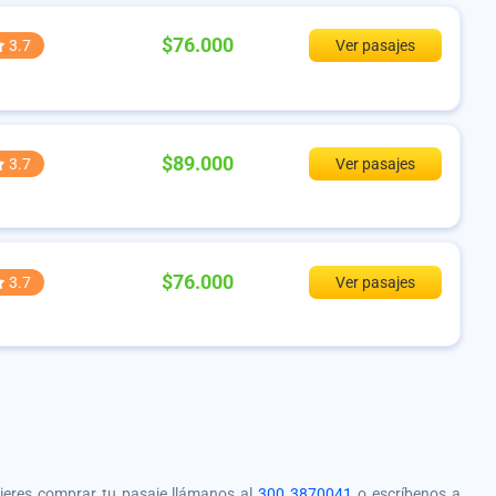
$76.000
3.7
Ver pasajes
$89.000
3.7
Ver pasajes
$76.000
3.7
Ver pasajes
quieres comprar tu pasaje llámanos al
300 3870041
o escríbenos a