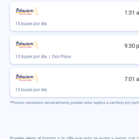
1:31 
13 buses por día
9:30 
13 buses por día
|
Dos Pisos
7:01 
13 buses por día
*Precios calculados semanalmente, pueden estar sujetos a cambios por part
Puedes elegir el horario y la silla que más te guste y pagar con 