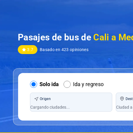
Pasajes de bus de
Cali a Me
3.7
Basado en 423 opiniones
Solo ida
Ida y regreso
Origen
Dest