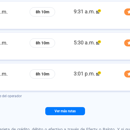
9:31 a.m.
a.m.
8h 10m
5:30 a.m.
p.m.
8h 10m
3:01 p.m.
a.m.
8h 10m
e del operador
Ver más rutas
tarjeta de crédito, débito o efectivo a través de Efecty o Baloto. Y si 