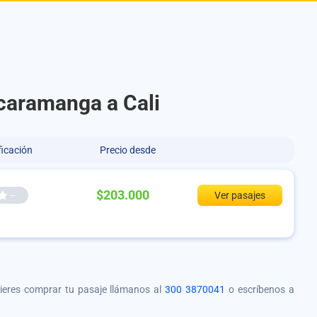
ucaramanga a Cali
ficación
Precio desde
$203.000
--
Ver pasajes
quieres comprar tu pasaje llámanos al
300 3870041
o escríbenos a