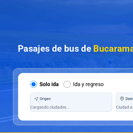
Pasajes de bus de
Bucarama
Solo ida
Ida y regreso
Origen
Dest