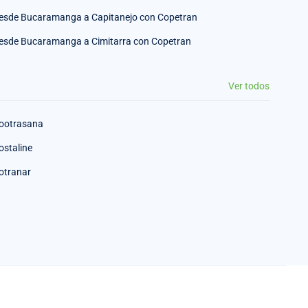
esde Bucaramanga a Capitanejo con Copetran
esde Bucaramanga a Cimitarra con Copetran
Ver todos
ootrasana
ostaline
otranar