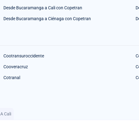
Desde Bucaramanga a Cali con Copetran
D
Desde Bucaramanga a Ciénaga con Copetran
D
Cootransuroccidente
C
Cooveracruz
C
Cotranal
C
A Cali