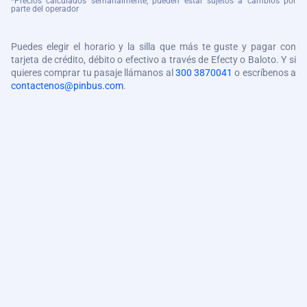
*Precios calculados semanalmente, pueden estar sujetos a cambios por
parte del operador
Puedes elegir el horario y la silla que más te guste y pagar con
tarjeta de crédito, débito o efectivo a través de Efecty o Baloto. Y si
quieres comprar tu pasaje llámanos al
300 3870041
o escríbenos a
contactenos@pinbus.com
.