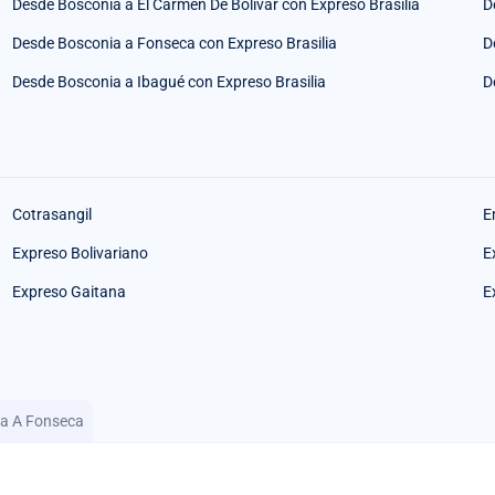
Desde Bosconia a El Carmen De Bolivar con Expreso Brasilia
D
Desde Bosconia a Fonseca con Expreso Brasilia
D
Desde Bosconia a Ibagué con Expreso Brasilia
D
Cotrasangil
E
Expreso Bolivariano
E
Expreso Gaitana
E
ia A Fonseca