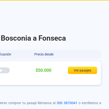
e Bosconia a Fonseca
ficación
Precio desde
$50.000
--
Ver pasajes
quieres comprar tu pasaje llámanos al
300 3870041
o escríbenos a