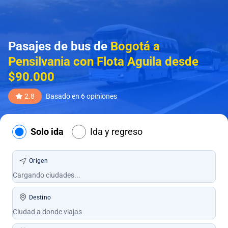
Pasajes de bus de
Bogotá a
Pensilvania con Flota Aguila desde
$90.000
2.8
Basado en 6 opiniones
Solo ida
Ida y regreso
Origen
Destino