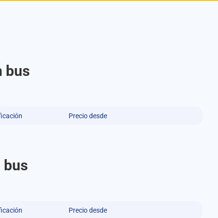
n bus
ficación
Precio desde
n bus
ficación
Precio desde