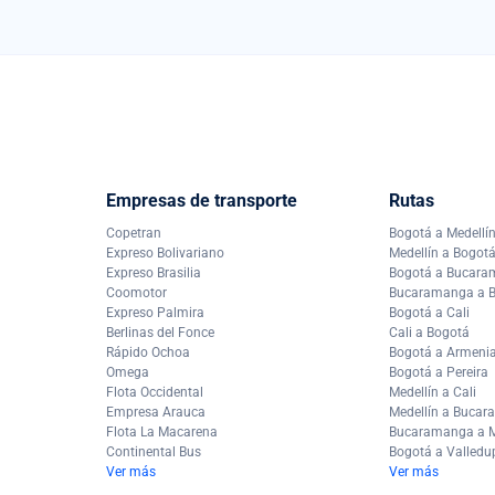
Empresas de transporte
Rutas
Copetran
Bogotá a Medellí
Expreso Bolivariano
Medellín a Bogot
Expreso Brasilia
Bogotá a Bucar
Coomotor
Bucaramanga a 
Expreso Palmira
Bogotá a Cali
Berlinas del Fonce
Cali a Bogotá
Rápido Ochoa
Bogotá a Armeni
Omega
Bogotá a Pereira
Flota Occidental
Medellín a Cali
Empresa Arauca
Medellín a Buca
Flota La Macarena
Bucaramanga a M
Continental Bus
Bogotá a Valledu
Ver más
Ver más