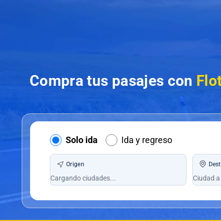
Compra tus pasajes con
Flo
Solo ida
Ida y regreso
Origen
Dest