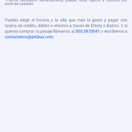
*Precios calculados semanalmente, pueden estar sujetos a cambios por
parte del operador
Puedes elegir el horario y la silla que más te guste y pagar con
tarjeta de crédito, débito o efectivo a través de Efecty o Baloto. Y si
quieres comprar tu pasaje llámanos al
300 3870041
o escríbenos a
contactenos@pinbus.com
.