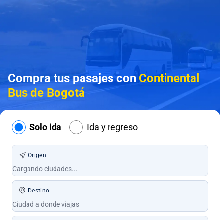
Compra tus pasajes con
Continental
Bus de Bogotá
Solo ida
Ida y regreso
Origen
Destino