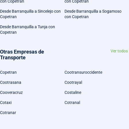
con Copetran
con Copetran
Desde Barranquilla a Sincelejo con
Desde Barranquilla a Sogamoso
Copetran
con Copetran
Desde Barranquilla a Tunja con
Copetran
Otras Empresas de
Ver todos
Transporte
Copetran
Cootransuroccidente
Cootrasana
Cootrayal
Cooveracruz
Costaline
Cotaxi
Cotranal
Cotranar