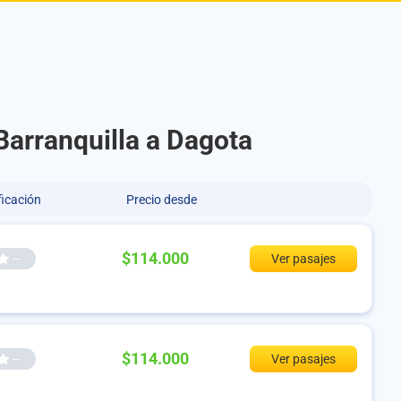
Barranquilla a Dagota
ficación
Precio desde
$114.000
--
Ver pasajes
$114.000
--
Ver pasajes