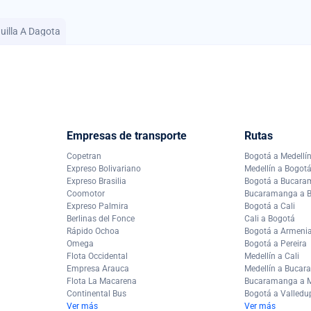
uilla A Dagota
Empresas de transporte
Rutas
Copetran
Bogotá a Medellí
Expreso Bolivariano
Medellín a Bogot
Expreso Brasilia
Bogotá a Bucar
Coomotor
Bucaramanga a 
Expreso Palmira
Bogotá a Cali
Berlinas del Fonce
Cali a Bogotá
Rápido Ochoa
Bogotá a Armeni
Omega
Bogotá a Pereira
Flota Occidental
Medellín a Cali
Empresa Arauca
Medellín a Buca
Flota La Macarena
Bucaramanga a M
Continental Bus
Bogotá a Valledu
Ver más
Ver más